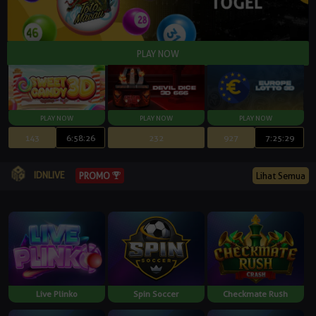
143
6:58:25
232
927
7:25:28
IDNLIVE
PROMO
Lihat Semua
Live Plinko
Spin Soccer
Checkmate Rush