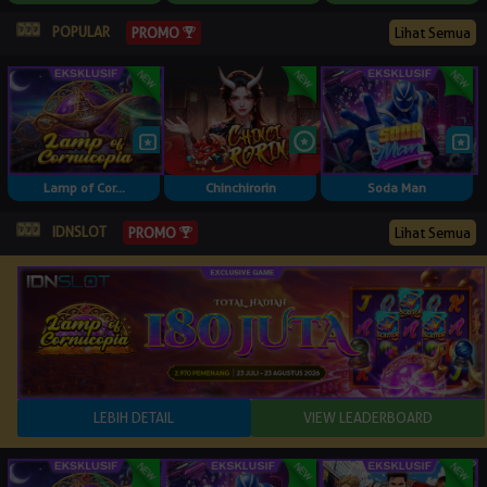
POPULAR
PROMO
Lihat Semua
Lamp of Cor...
Chinchirorin
Soda Man
IDNSLOT
PROMO
Lihat Semua