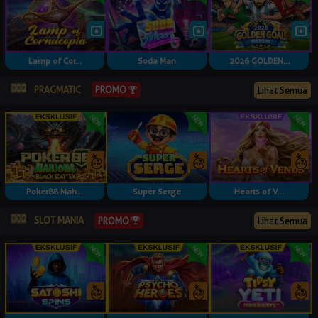
Lamp of Cor...
Soda Man
2026 GOLDEN...
PRAGMATIC
PROMO
Lihat Semua
Poker88 Mah...
Super Serge
Hearts of V...
SLOT MANIA
PROMO
Lihat Semua