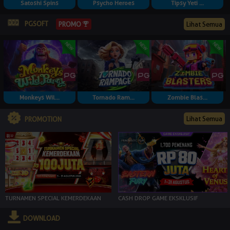
Satoshi Spins
Psycho Heroes
Tipsy Yeti ...
PGSOFT
PROMO
Lihat Semua
Monkeys Wil...
Tornado Ram...
Zombie Blas...
Lihat Semua
PROMOTION
TURNAMEN SPECIAL KEMERDEKAAN
CASH DROP GAME EKSKLUSIF
DOWNLOAD