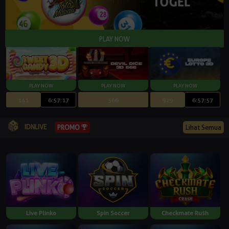
141
6:57:16
366
929
6:57:56
IDNLIVE
PROMO
Lihat Semua
Live Plinko
Spin Soccer
Checkmate Rush