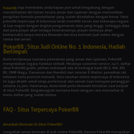
siap membantu anda kapan pun untuk bergabung dengan
Poker88
mendaftarkan diri kalian secara aman dan nyaman dengan memastikan
pengisian formulir pendaftaran yang sudah disediakan dengan benar. Situs
poker88 terpercaya di Indonesia telah memiliki server dari beberapa negara
di luar negeri dengan tingkat pengamanan data yang tinggi, sehingga data
dari para player akan terjaga keamanannya, player tentunya akan
bertransaksi tanpa merasa khawatir dan bisa bermain judi online dengan
santai dan aman.
Poker88 : Situs Judi Online No. 1 Indonesia, Hadiah
Berlimpah
Demi terciptanya suasana permainan yang aman dan nyaman, Poker88
menyediakan segala fasilitas terbaik. Misalnya customer service 24/7, daftar
akun Poker88 gratis, pilihan terbanyak ada di berbagai bank (BCA, BNI, BRI,
BII, CIMB Niaga, Danamon dan Mandiri) dan setoran E-Wallet, penarikan tak
terbatas serta promosi menarik. Situs taruhan online terpercaya di Indonesia
ini juga dilatih untuk tetap profesional dan ramah saat melayani pelanggan
selama 24 jam. Karenanya, Anda tidak perlu khawatir kesulitan saat berjudi
di situs Poker88. Bergabunglah bersama kami dengan cara mendaftar di
menu daftar yang sudah tertera.
FAQ - Situs Terpercaya Poker88
Amankah Bermain Di Situs Poker88?
Sangatlah aman bermain di judi online Poker88, Karena Poker88 merupakan