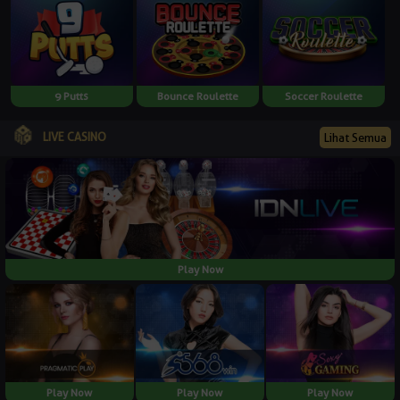
9 Putts
Bounce Roulette
Soccer Roulette
LIVE CASINO
Lihat Semua
Play Now
Play Now
Play Now
Play Now