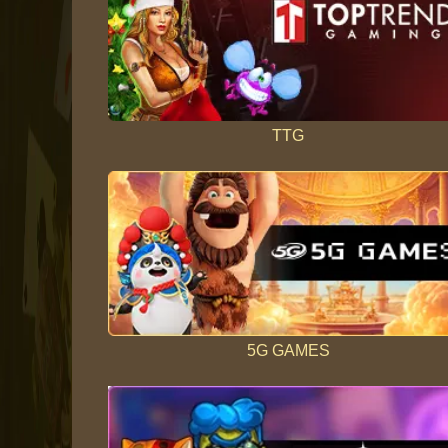
TTG
5G GAMES