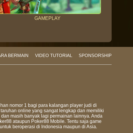
GAMEPLAY
ARA BERMAIN
VIDEO TUTORIAL
SPONSORSHIP
lihan nomor 1 bagi para kalangan player judi di
taruhan online yang sangat lengkap dan memiliki
kan dan masih banyak lagi permainan lainnya. Anda
ker88 ataupun Poker88 Mobile. Tentu saja game
untuk beroperasi di Indonesia maupun di Asia.