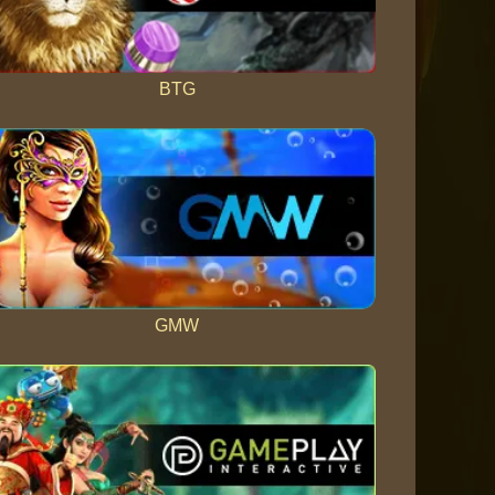
BTG
GMW