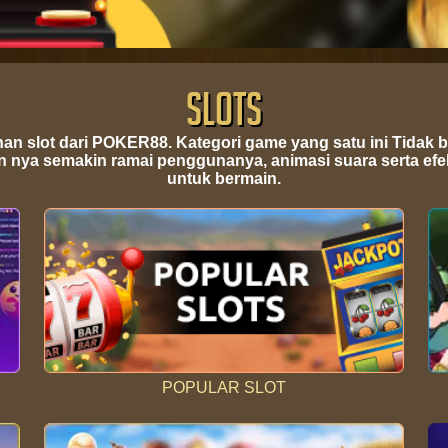
SLOTS
nan slot dari POKER88. Kategori game yang satu ini Tidak 
 nya semakin ramai penggunanya, animasi suara serta efe
untuk bermain.
POPULAR SLOT